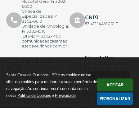
Hospital Geral:14 3302-
6600
Clinica de
Especialidades: 14
CNPJ
3302-6610
53.412.144/0001-11
Unidade de Oncologia:
14 3302-1910
IDHAL: 14 3302-1400
comunicacao@santac
asadeourinhos.com.br
Newsletter
Localização
Inscreva-se e receba
R. Dom Pedro I, 716 Vila
informativos
Moraes
Santa Casa de Ourinhos - SP e os cookies: nosso
CEP: 19900-241
CADASTRAR
site usa cookies para melhorar a sua experiência de
ACEITAR
navegação. Ao continuar você concorda com a
nossa
Política de Cookies
e
Privacidade
.
PERSONALIZAR
Versão do Sistema:
3.5.3 - 19/06/2026
Portal atualizado em:
31/07/2026 19:16
Dados Abertos
© Copyright Instar - 2006-2026. Todos os direitos
reservados -
Instar Tecnologia