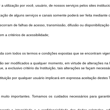
utilização por você, usuário, de nossos serviços pelos sites instituci
ilização de alguns serviços e canais somente poderá ser feita mediante o
corram de falhas de acesso, transmissão, difusão ou disponibilização 
m a critérios de acessibilidade;
corda com todos os termos e condições expostas que se encontram vigen
 ser modificados a qualquer momento, em virtude de alterações na le
 a exclusivo critério da Instituição, tais alterações se façam necessár
Instituição por qualquer usuário implicará em expressa aceitação deste
o muito importantes. Tomamos os cuidados necessários para garantir
rantir a integridade e a confidencialidade dos dados coletados, a