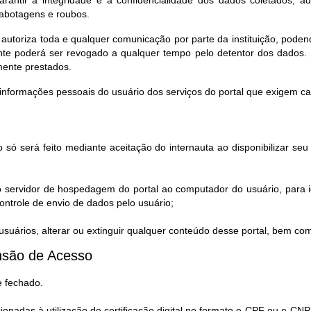
sabotagens e roubos.
 autoriza toda e qualquer comunicação por parte da instituição, pod
te poderá ser revogado a qualquer tempo pelo detentor dos dados. 
mente prestados.
informações pessoais do usuário dos serviços do portal que exigem c
 só será feito mediante aceitação do internauta ao disponibilizar s
o servidor de hospedagem do portal ao computador do usuário, para i
ntrole de envio de dados pelo usuário;
uários, alterar ou extinguir qualquer conteúdo desse portal, bem co
são de Acesso​
e fechado.
cionadas à utilização de certificação digital no formato e-CPF ou e-CNP