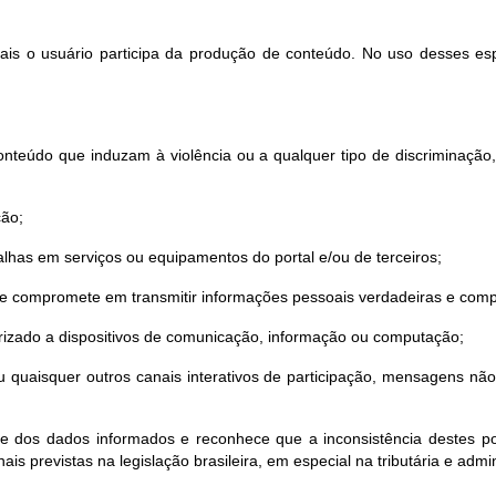
quais o usuário participa da produção de conteúdo. No uso desses es
nteúdo que induzam à violência ou a qualquer tipo de discriminação, sej
ção;
lhas em serviços ou equipamentos do portal e/ou de terceiros;
 se compromete em transmitir informações pessoais verdadeiras e comp
torizado a dispositivos de comunicação, informação ou computação;
o ou quaisquer outros canais interativos de participação, mensagens n
de dos dados informados e reconhece que a inconsistência destes pod
ais previstas na legislação brasileira, em especial na tributária e admin