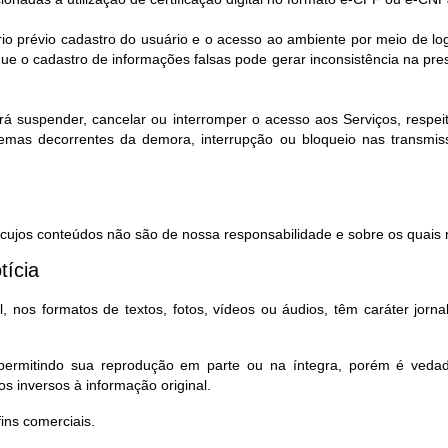
rio prévio cadastro do usuário e o acesso ao ambiente por meio de l
e o cadastro de informações falsas pode gerar inconsistência na pr
rá suspender, cancelar ou interromper o acesso aos Serviços, respeita
lemas decorrentes da demora, interrupção ou bloqueio nas transmi
, cujos conteúdos não são de nossa responsabilidade e sobre os quais n
tícia
 nos formatos de textos, fotos, vídeos ou áudios, têm caráter jorna
, permitindo sua reprodução em parte ou na íntegra, porém é ved
s inversos à informação original.
ns comerciais.