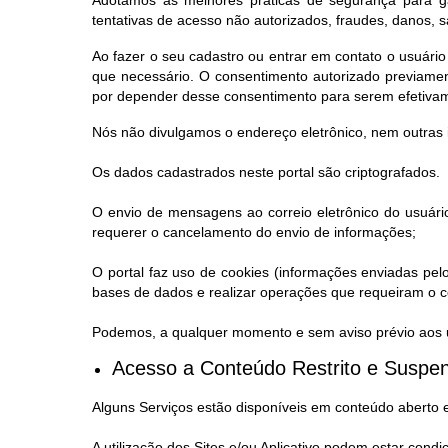
tentativas de acesso não autorizados, fraudes, danos, 
Ao fazer o seu cadastro ou entrar em contato o usuário
que necessário. O consentimento autorizado previamen
por depender desse consentimento para serem efetiva
Nós não divulgamos o endereço eletrônico, nem outras 
Os dados cadastrados neste portal são criptografados.
O envio de mensagens ao correio eletrônico do usuário
requerer o cancelamento do envio de informações;
O portal faz uso de cookies (informações enviadas pel
bases de dados e realizar operações que requeiram o co
Podemos, a qualquer momento e sem aviso prévio aos us
Acesso a Conteúdo Restrito e Suspen
Alguns Serviços estão disponíveis em conteúdo aberto 
A utilização dos Sites e/ou Aplicativo podem estar condi