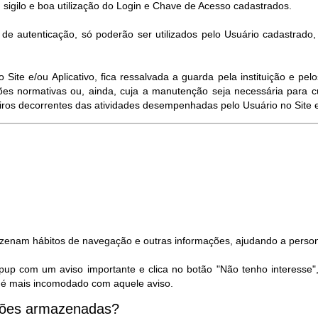
 sigilo e boa utilização do Login e Chave de Acesso cadastrados.
e autenticação, só poderão ser utilizados pelo Usuário cadastrado
ite e/ou Aplicativo, fica ressalvada a guarda pela instituição e p
es normativas ou, ainda, cuja a manutenção seja necessária para c
eiros decorrentes das atividades desempenhadas pelo Usuário no Site e/
azenam hábitos de navegação e outras informações, ajudando a person
pup com um aviso importante e clica no botão "Não tenho interesse"
ão é mais incomodado com aquele aviso.
ações armazenadas?