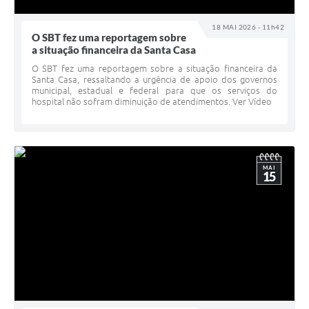
18 MAI 2026 - 11h42
O SBT fez uma reportagem sobre
a situação financeira da Santa Casa
O SBT fez uma reportagem sobre a situação financeira da
Santa Casa, ressaltando a urgência de apoio dos governos
municipal, estadual e federal para que os serviços do
hospital não sofram diminuição de atendimentos. Ver Vídeo
MAI
15