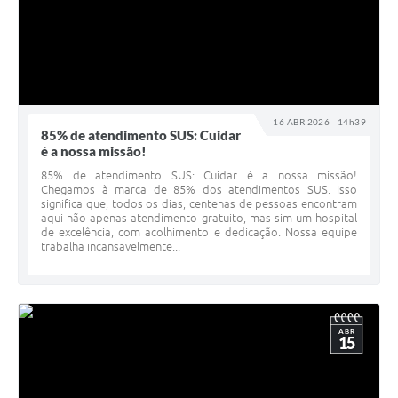
16 ABR 2026 - 14h39
85% de atendimento SUS: Cuidar
é a nossa missão!
85% de atendimento SUS: Cuidar é a nossa missão!
Chegamos à marca de 85% dos atendimentos SUS. Isso
significa que, todos os dias, centenas de pessoas encontram
aqui não apenas atendimento gratuito, mas sim um hospital
de excelência, com acolhimento e dedicação. Nossa equipe
trabalha incansavelmente...
ABR
15