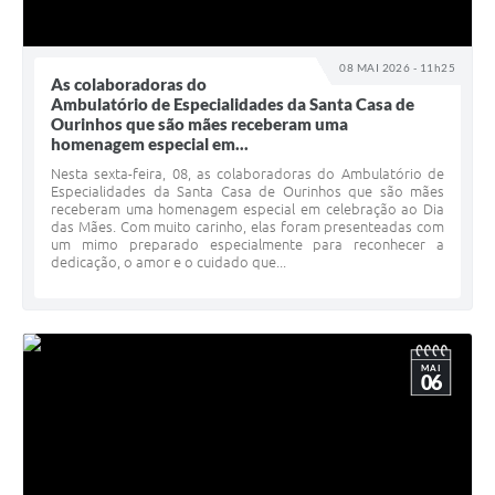
08 MAI 2026 - 11h25
As colaboradoras do
Ambulatório de Especialidades da Santa Casa de
Ourinhos que são mães receberam uma
homenagem especial em...
Nesta sexta-feira, 08, as colaboradoras do Ambulatório de
Especialidades da Santa Casa de Ourinhos que são mães
receberam uma homenagem especial em celebração ao Dia
das Mães. Com muito carinho, elas foram presenteadas com
um mimo preparado especialmente para reconhecer a
dedicação, o amor e o cuidado que...
MAI
06