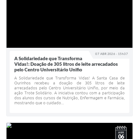
07 ABR 2026 - 15h37
A Solidariedade que Transforma
Vidas!: Doação de 305 litros de leite arrecadados
pelo Centro Universitário Unifio
A Solidariedade que Transforma Vidas! A Santa Casa de
Ourinhos recebeu a doação de 305 litros de leite
arrecadados pelo Centro Universitário Unifio, por meio da
ação Trote Solidário. A iniciativa contou com a participação
dos alunos dos cursos de Nutrição, Enfermagem e Farmácia,
mostrando que o cuidado...
ABR
06