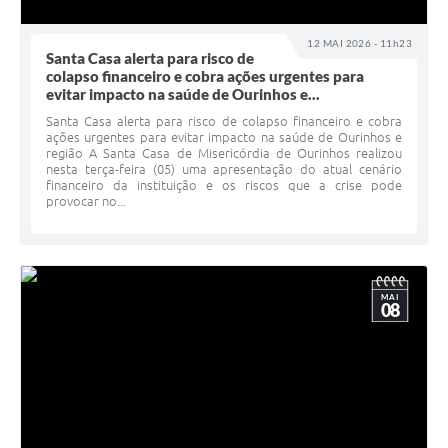
12 MAI 2026 - 11h23
Santa Casa alerta para risco de
colapso financeiro e cobra ações urgentes para
evitar impacto na saúde de Ourinhos e...
Santa Casa alerta para risco de colapso financeiro e cobra
ações urgentes para evitar impacto na saúde de Ourinhos e
região A Santa Casa de Misericórdia de Ourinhos realizou
nesta terça-feira (05) uma apresentação do atual cenário
financeiro da instituição e os riscos que a crise pode
provocar no...
MAI
08