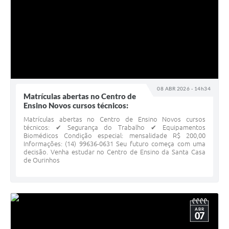
08 ABR 2026 - 14h34
Matrículas abertas no Centro de
Ensino Novos cursos técnicos:
Matrículas abertas no Centro de Ensino Novos cursos
técnicos: ✔ Segurança do Trabalho ✔ Equipamentos
Biomédicos Condição especial: mensalidade R$ 200,00
Informações: (14) 99636-0631 Seu futuro começa com uma
decisão. Venha estudar no Centro de Ensino da Santa Casa
de Ourinhos
ABR
07