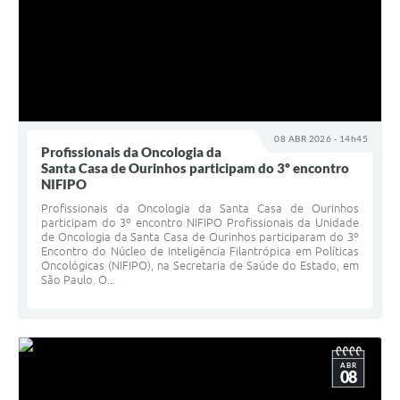
08 ABR 2026 - 14h45
Profissionais da Oncologia da
Santa Casa de Ourinhos participam do 3º encontro
NIFIPO
Profissionais da Oncologia da Santa Casa de Ourinhos
participam do 3º encontro NIFIPO Profissionais da Unidade
de Oncologia da Santa Casa de Ourinhos participaram do 3º
Encontro do Núcleo de Inteligência Filantrópica em Políticas
Oncológicas (NIFIPO), na Secretaria de Saúde do Estado, em
São Paulo. O...
ABR
08