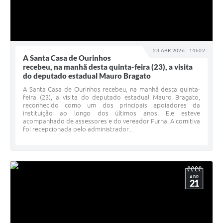
23 ABR 2026 - 14h02
A Santa Casa de Ourinhos
recebeu, na manhã desta quinta-feira (23), a visita
do deputado estadual Mauro Bragato
A Santa Casa de Ourinhos recebeu, na manhã desta quinta-
feira (23), a visita do deputado estadual Mauro Bragato,
reconhecido como um dos principais apoiadores da
instituição ao longo dos últimos anos. Ele esteve
acompanhado de assessores e do vereador Furna. A comitiva
foi recepcionada pelo administrador...
ABR
21