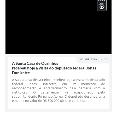
ABR
02
02 ABR 2026 - 14h23
A Santa Casa de Ourinhos
recebeu hoje a visita do deputado federal Jonas
Donizette
A Santa Casa de Ourinhos recebeu hoje a visita do deputado
federal Jonas Donizette, em um momento de
reconhecimento e agradecimento pela parceria com a
instituição. O parlamentar foi recepcionado pelo
superintendente Fernando Abreu. O deputado destinou uma
emenda no valor de R$ 500.000,00, que contribuiu...