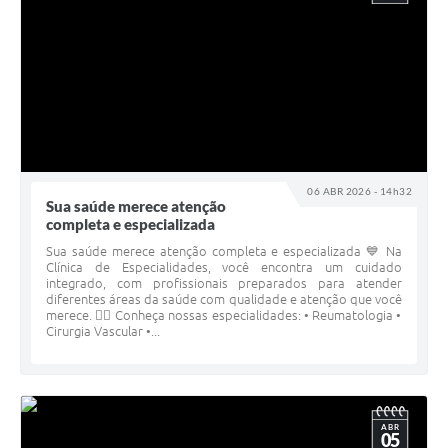
06 ABR 2026 - 14h32
Sua saúde merece atenção
completa e especializada
Sua saúde merece atenção completa e especializada 💙 Na
Clínica de Especialidades, você encontra um cuidado
integrado, com profissionais preparados para atender
diferentes áreas da saúde com qualidade e atenção que você
merece. 👩‍⚕️ Conheça nossas especialidades: • Reumatologia •
Cirurgia Vascular •...
ABR
05