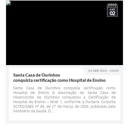
ABR
02
02 ABR 2026 - 14h20
Santa Casa de Ourinhos
conquista certificação como Hospital de Ensino
Santa Casa de Ourinhos conquista certificação como
Hospital de Ensino A Associação da Santa Casa de
Misericórdia de Ourinhos conquistou a Certificação de
Hospital de Ensino – Nível 1, conforme a Portaria Conjunta
SGTES/SAES nº 44, de 27 de março de 2026, publicada pelo
Ministério da Saúde. O...