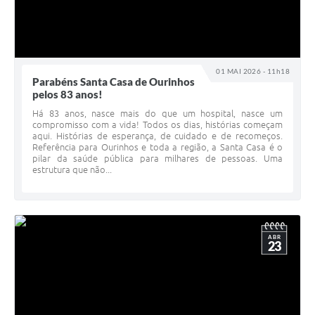
01 MAI 2026 - 11h18
Parabéns Santa Casa de Ourinhos
pelos 83 anos!
Há 83 anos, nasce mais do que um hospital, nasce um
compromisso com a vida! Todos os dias, histórias começam
aqui. Histórias de esperança, de cuidado e de recomeços.
Referência para Ourinhos e toda a região, a Santa Casa é o
pilar da saúde pública para milhares de pessoas. Uma
estrutura que não...
ABR
23