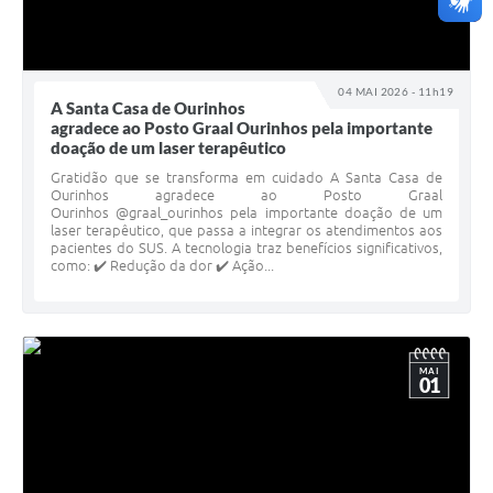
04 MAI 2026 - 11h19
A Santa Casa de Ourinhos
agradece ao Posto Graal Ourinhos pela importante
doação de um laser terapêutico
Gratidão que se transforma em cuidado A Santa Casa de
Ourinhos agradece ao Posto Graal
Ourinhos @graal_ourinhos pela importante doação de um
laser terapêutico, que passa a integrar os atendimentos aos
pacientes do SUS. A tecnologia traz benefícios significativos,
como: ✔️ Redução da dor ✔️ Ação...
MAI
01