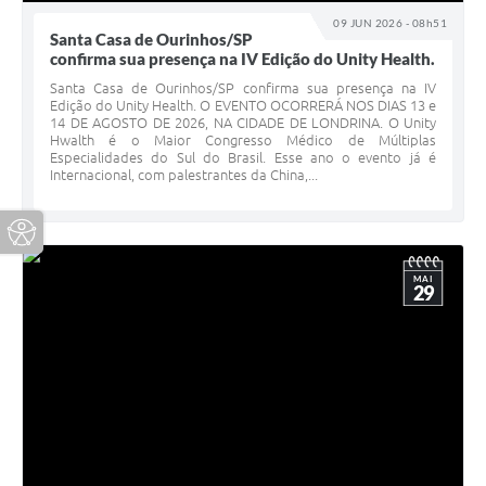
09 JUN 2026 - 08h51
Santa Casa de Ourinhos/SP
confirma sua presença na IV Edição do Unity Health.
Santa Casa de Ourinhos/SP confirma sua presença na IV
Edição do Unity Health. O EVENTO OCORRERÁ NOS DIAS 13 e
14 DE AGOSTO DE 2026, NA CIDADE DE LONDRINA. O Unity
Hwalth é o Maior Congresso Médico de Múltiplas
Especialidades do Sul do Brasil. Esse ano o evento já é
Internacional, com palestrantes da China,...
MAI
29