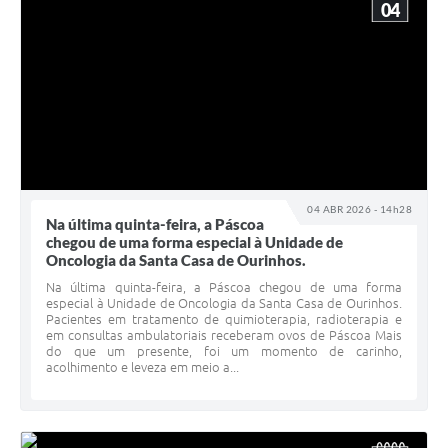
04
04 ABR 2026 - 14h28
Na última quinta-feira, a Páscoa
chegou de uma forma especial à Unidade de
Oncologia da Santa Casa de Ourinhos.
Na última quinta-feira, a Páscoa chegou de uma forma
especial à Unidade de Oncologia da Santa Casa de Ourinhos.
Pacientes em tratamento de quimioterapia, radioterapia e
em consultas ambulatoriais receberam ovos de Páscoa Mais
do que um presente, foi um momento de carinho,
acolhimento e leveza em meio a...