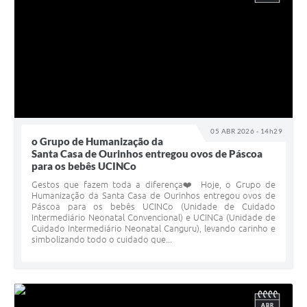
05 ABR 2026 - 14h29
o Grupo de Humanização da
Santa Casa de Ourinhos entregou ovos de Páscoa
para os bebês UCINCo
Gestos que fazem toda a diferença❤️ Hoje, o Grupo de
Humanização da Santa Casa de Ourinhos entregou ovos de
Páscoa para os bebês UCINCo (Unidade de Cuidado
Intermediário Neonatal Convencional) e UCINCa (Unidade de
Cuidado Intermediário Neonatal Canguru), levando carinho e
simbolizando todo o cuidado que...
ABR