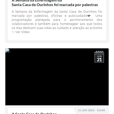
A Semana da Enfermagem da
Santa Casa de Ourinhos foi marcada por palestras
A Semana da Enfermagem da Santa Casa de Ourinhos foi
marcada por palestras, oficinas e autocuidado❤️ Uma
programação planejada para o aprimoramento dos
colaboradores e também para homenagear aos que todos
os dias dedicam suas vidas ao cuidado e atenção ao próximo
✨ Ver Vídeo
JUN
21
21 JUN 2026 - 11h48