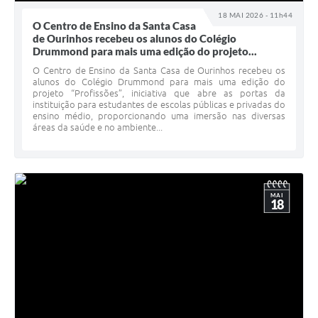
18 MAI 2026 - 11h44
O Centro de Ensino da Santa Casa
de Ourinhos recebeu os alunos do Colégio
Drummond para mais uma edição do projeto...
O Centro de Ensino da Santa Casa de Ourinhos recebeu os
alunos do Colégio Drummond para mais uma edição do
projeto “Profissões”, iniciativa que abre as portas da
instituição para estudantes de escolas públicas e privadas do
ensino médio, proporcionando uma imersão nas diversas
áreas da saúde e no ambiente...
MAI
18