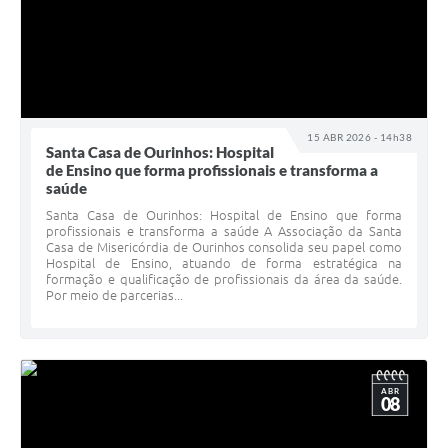
15 ABR 2026 - 14h38
Santa Casa de Ourinhos: Hospital
de Ensino que forma profissionais e transforma a
saúde
Santa Casa de Ourinhos: Hospital de Ensino que forma
profissionais e transforma a saúde A Associação da Santa
Casa de Misericórdia de Ourinhos consolida seu papel como
Hospital de Ensino, atuando de forma estratégica na
formação e qualificação de profissionais da área da saúde.
Por meio de parcerias...
ABR
08