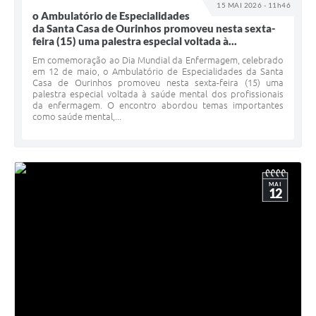
15 MAI 2026 - 11h46
o Ambulatório de Especialidades
da Santa Casa de Ourinhos promoveu nesta sexta-
feira (15) uma palestra especial voltada à...
Em comemoração ao Dia Mundial da Enfermagem, celebrado
em 12 de maio, o Ambulatório de Especialidades da Santa
Casa de Ourinhos promoveu nesta sexta-feira (15) uma
palestra especial voltada à saúde mental dos profissionais
da enfermagem. O encontro abordou temas importantes
como saúde mental,...
MAI
12