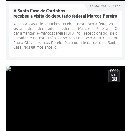
29 MAI 2026 - 11h53
A Santa Casa de Ourinhos
recebeu a visita do deputado federal Marcos Pereira
A Santa Casa de Ourinhos recebeu nesta sexta-feira, 29, a
visita do deputado federal Marcos Pereira. O
parlamentar @marcospereira1010 foi recepcionado pelo
presidente da instituição, Celso Zanuto e pelo administrador
Paulo Otávio. Marcos Pereira é um grande parceiro da Santa
Casa. Nos últimos anos, o...
MAI
18