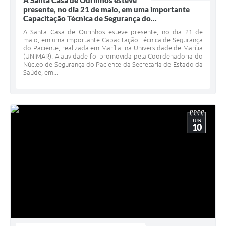
A Santa Casa de Ourinhos esteve
presente, no dia 21 de maio, em uma importante
Capacitação Técnica de Segurança do...
A Santa Casa de Ourinhos esteve presente, no dia 21 de
maio, em uma importante Capacitação Técnica de Segurança
do Paciente, realizada em Marília, na Universidade de Marília
(UNIMAR). A atividade foi promovida pela Coordenadoria do
Núcleo de Segurança do Paciente da Secretaria de Estado da
Saúde, em...
JUN
10