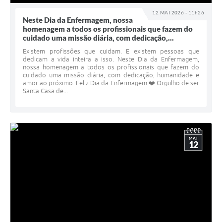
12 MAI 2026 - 11h26
Neste Dia da Enfermagem, nossa
homenagem a todos os profissionais que fazem do
cuidado uma missão diária, com dedicação,...
Existem profissões que cuidam. E existem pessoas que
dedicam a vida inteira a isso. Neste Dia da Enfermagem,
nossa homenagem a todos os profissionais que fazem do
cuidado uma missão diária, com dedicação, humanidade e
amor ao próximo. Feliz Dia da Enfermagem ❤️ Orgulho de ser
Santa Casa de...
MAI
12