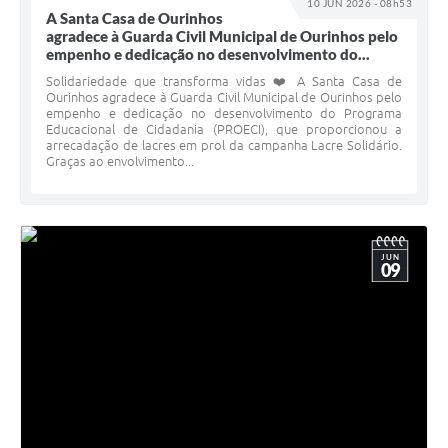
10 JUN 2026 - 08h53
A Santa Casa de Ourinhos
agradece à Guarda Civil Municipal de Ourinhos pelo
empenho e dedicação no desenvolvimento do...
Solidariedade que transforma vidas ❤️ A Santa Casa de
Ourinhos agradece à Guarda Civil Municipal de Ourinhos pelo
empenho e dedicação no desenvolvimento do Programa
Educacional de Cidadania (PROECI), que proporcionou a
arrecadação de lacres em prol da campanha Lacre Solidário.
Graças ao envolvimento...
JUN
09