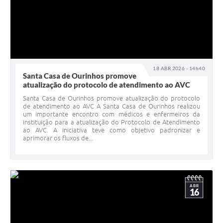
18 ABR 2026 - 14h40
Santa Casa de Ourinhos promove
atualização do protocolo de atendimento ao AVC
Santa Casa de Ourinhos promove atualização do protocolo
de atendimento ao AVC A Santa Casa de Ourinhos realizou
um importante encontro com médicos e enfermeiros da
instituição para a atualização do Protocolo de Atendimento
ao AVC. A iniciativa teve como objetivo padronizar e
aprimorar os fluxos de...
ABR
16