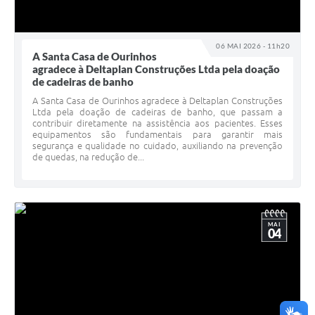
06 MAI 2026 - 11h20
A Santa Casa de Ourinhos
agradece à Deltaplan Construções Ltda pela doação
de cadeiras de banho
A Santa Casa de Ourinhos agradece à Deltaplan Construções
Ltda pela doação de cadeiras de banho, que passam a
contribuir diretamente na assistência aos pacientes. Esses
equipamentos são fundamentais para garantir mais
segurança e qualidade no cuidado, auxiliando na prevenção
de quedas, na redução de...
MAI
04