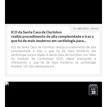
21 ABR 2026 - 14h42
ICO da Santa Casa de Ourinhos
realiza procedimento de alta complexidade e traz o
que há de mais moderno em cardiologia para...
ICO da Santa Casa de Ourinhos realiza procedimento de alta
complexidade e traz o que há de mais moderno em
cardiologia para a região A Santa Casa de Ourinhos, por meio
do Instituto de Cardiologia (ICO), segue avançando e
oferecendo o que há de mais moderno na cardiologia
mundial. Um dos destaques é o...
ABR
18