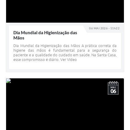
06 MAI 2026 - 11h22
Dia Mundial da Higienização das
Mãos
Dia Mundial da Higienização das Mãos A prática correta da
higiene das mãos é fundamental para a segurança do
paciente e a qualidade do cuidado em saúde. Na Santa Casa,
esse compromisso é diário. Ver Vídeo
MAI
06