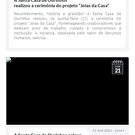
A Santa Casa de Ourinhos
realizou a cerimônia do projeto “Joias da Casa”
Reconhecimento, história e gratidão! A Santa Casa de
Ourinhos realizou, na quinta-feira (21), a cerimônia do
projeto “Joias da Casa”, homenageando colaboradores que
dedicam anos de trabalho, cuidado e compromisso à
instituição. A iniciativa, idealizada pelo setor de Recursos
Humanos, valoriza...
JUN
21
21 JUN 2026 - 11h47