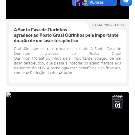
04 MAI 2026 - 11h19
A Santa Casa de Ourinhos
agradece ao Posto Graal Ourinhos pela importante
doação de um laser terapêutico
Gratidão que se transforma em cuidado A Santa Casa de
Ourinhos agradece ao Posto Graal
Ourinhos @graal_ourinhos pela importante doação de um
laser terapêutico, que passa a integrar os atendimentos aos
pacientes do SUS. A tecnologia traz benefícios significativos,
como: ✔️ Redução da dor ✔️ Ação...
MAI
01