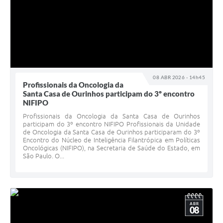
08 ABR 2026 - 14h45
Profissionais da Oncologia da
Santa Casa de Ourinhos participam do 3º encontro
NIFIPO
Profissionais da Oncologia da Santa Casa de Ourinhos
participam do 3º encontro NIFIPO Profissionais da Unidade
de Oncologia da Santa Casa de Ourinhos participaram do 3º
Encontro do Núcleo de Inteligência Filantrópica em Políticas
Oncológicas (NIFIPO), na Secretaria de Saúde do Estado, em
São Paulo. O...
ABR
08