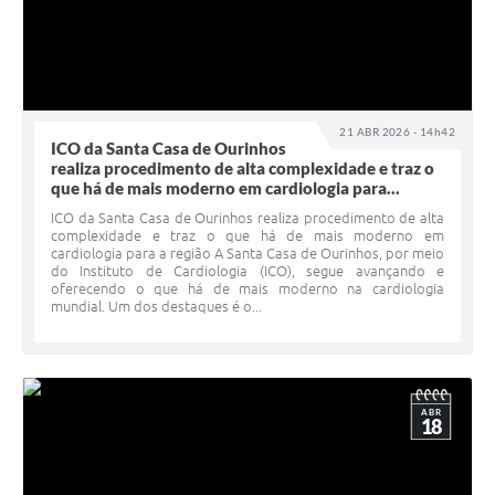
21 ABR 2026 - 14h42
ICO da Santa Casa de Ourinhos
realiza procedimento de alta complexidade e traz o
que há de mais moderno em cardiologia para...
ICO da Santa Casa de Ourinhos realiza procedimento de alta
complexidade e traz o que há de mais moderno em
cardiologia para a região A Santa Casa de Ourinhos, por meio
do Instituto de Cardiologia (ICO), segue avançando e
oferecendo o que há de mais moderno na cardiologia
mundial. Um dos destaques é o...
ABR
18