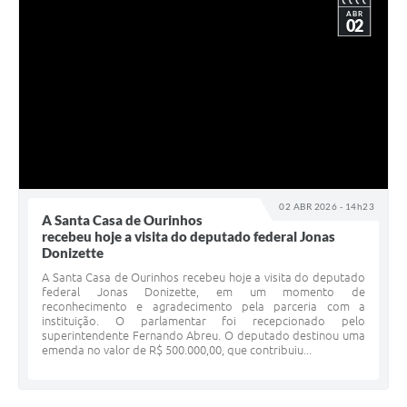
ABR
02
02 ABR 2026 - 14h23
A Santa Casa de Ourinhos
recebeu hoje a visita do deputado federal Jonas
Donizette
A Santa Casa de Ourinhos recebeu hoje a visita do deputado
federal Jonas Donizette, em um momento de
reconhecimento e agradecimento pela parceria com a
instituição. O parlamentar foi recepcionado pelo
superintendente Fernando Abreu. O deputado destinou uma
emenda no valor de R$ 500.000,00, que contribuiu...