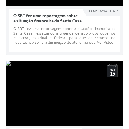
18 MAI 2026 - 11h42
O SBT fez uma reportagem sobre
a situação financeira da Santa Casa
O SBT fez uma reportagem sobre a situação financeira da
Santa Casa, ressaltando a urgência de apoio dos governos
municipal, estadual e federal para que os serviços do
hospital não sofram diminuição de atendimentos. Ver Vídeo
MAI
15