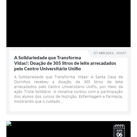
07 ABR 2026 - 15h37
A Solidariedade que Transforma
Vidas!: Doação de 305 litros de leite arrecadados
pelo Centro Universitário Unifio
A Solidariedade que Transforma Vidas! A Santa Casa de
Ourinhos recebeu a doação de 305 litros de leite
arrecadados pelo Centro Universitário Unifio, por meio da
ação Trote Solidário. A iniciativa contou com a participação
dos alunos dos cursos de Nutrição, Enfermagem e Farmácia,
mostrando que o cuidado...
ABR
06