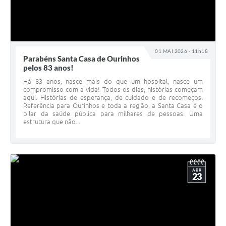
01 MAI 2026 - 11h18
Parabéns Santa Casa de Ourinhos
pelos 83 anos!
Há 83 anos, nasce mais do que um hospital, nasce um
compromisso com a vida! Todos os dias, histórias começam
aqui. Histórias de esperança, de cuidado e de recomeços.
Referência para Ourinhos e toda a região, a Santa Casa é o
pilar da saúde pública para milhares de pessoas. Uma
estrutura que não...
ABR
23