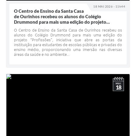
18 MAI 2026 - 11h44
O Centro de Ensino da Santa Casa
de Ourinhos recebeu os alunos do Colégio
Drummond para mais uma edição do projeto...
O Centro de Ensino da Santa Casa de Ourinhos recebeu os
alunos do Colégio Drummond para mais uma edição do
projeto “Profissões”, iniciativa que abre as portas da
instituição para estudantes de escolas públicas e privadas do
ensino médio, proporcionando uma imersão nas diversas
áreas da saúde e no ambiente...
MAI
18