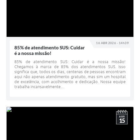
16 ABR 2026 - 14h39
85% de atendimento SUS: Cuidar
é a nossa missão!
85% de atendimento SUS: Cuidar é a nossa missão!
Chegamos à marca de 85% dos atendimentos SUS. Isso
significa que, todos os dias, centenas de pessoas encontram
aqui não apenas atendimento gratuito, mas sim um hospital
de excelência, com acolhimento e dedicação. Nossa equipe
trabalha incansavelmente...
ABR
15