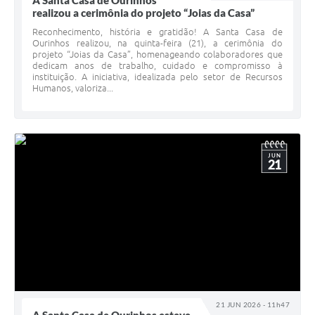
A Santa Casa de Ourinhos
realizou a cerimônia do projeto “Joias da Casa”
Reconhecimento, história e gratidão! A Santa Casa de
Ourinhos realizou, na quinta-feira (21), a cerimônia do
projeto “Joias da Casa”, homenageando colaboradores que
dedicam anos de trabalho, cuidado e compromisso à
instituição. A iniciativa, idealizada pelo setor de Recursos
Humanos, valoriza...
JUN
21
21 JUN 2026 - 11h47