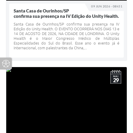
09 JUN 2026 - 08h51
Santa Casa de Ourinhos/SP
confirma sua presença na IV Edição do Unity Health.
Santa Casa de Ourinhos/SP confirma sua presença na IV
Edição do Unity Health. O EVENTO OCORRERÁ NOS DIAS 13 e
14 DE AGOSTO DE 2026, NA CIDADE DE LONDRINA. O Unity
Hwalth é o Maior Congresso Médico de Múltiplas
Especialidades do Sul do Brasil. Esse ano o evento já é
Internacional, com palestrantes da China,...
MAI
29