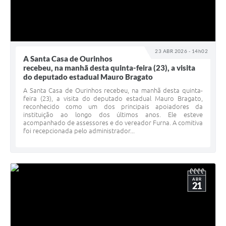
23 ABR 2026 - 14h02
A Santa Casa de Ourinhos
recebeu, na manhã desta quinta-feira (23), a visita
do deputado estadual Mauro Bragato
A Santa Casa de Ourinhos recebeu, na manhã desta quinta-
feira (23), a visita do deputado estadual Mauro Bragato,
reconhecido como um dos principais apoiadores da
instituição ao longo dos últimos anos. Ele esteve
acompanhado de assessores e do vereador Furna. A comitiva
foi recepcionada pelo administrador...
ABR
21