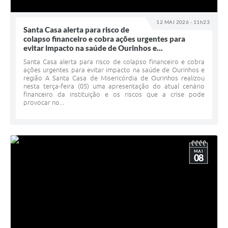
12 MAI 2026 - 11h23
Santa Casa alerta para risco de
colapso financeiro e cobra ações urgentes para
evitar impacto na saúde de Ourinhos e...
Santa Casa alerta para risco de colapso financeiro e cobra
ações urgentes para evitar impacto na saúde de Ourinhos e
região A Santa Casa de Misericórdia de Ourinhos realizou
nesta terça-feira (05) uma apresentação do atual cenário
financeiro da instituição e os riscos que a crise pode
provocar no...
MAI
08