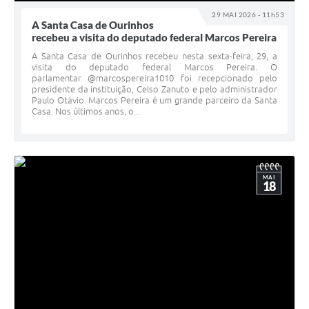
29 MAI 2026 - 11h53
A Santa Casa de Ourinhos
recebeu a visita do deputado federal Marcos Pereira
A Santa Casa de Ourinhos recebeu nesta sexta-feira, 29, a
visita do deputado federal Marcos Pereira. O
parlamentar @marcospereira1010 foi recepcionado pelo
presidente da instituição, Celso Zanuto e pelo administrador
Paulo Otávio. Marcos Pereira é um grande parceiro da Santa
Casa. Nos últimos anos, o...
MAI
18