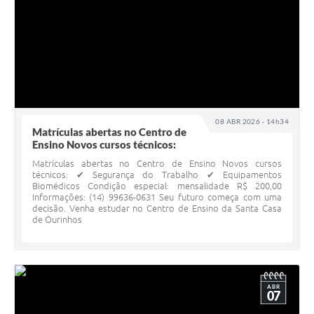
08 ABR 2026 - 14h34
Matrículas abertas no Centro de
Ensino Novos cursos técnicos:
Matrículas abertas no Centro de Ensino Novos cursos
técnicos: ✔ Segurança do Trabalho ✔ Equipamentos
Biomédicos Condição especial: mensalidade R$ 200,00
Informações: (14) 99636-0631 Seu futuro começa com uma
decisão. Venha estudar no Centro de Ensino da Santa Casa
de Ourinhos
ABR
07