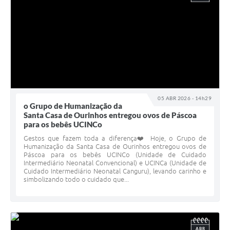
05 ABR 2026 - 14h29
o Grupo de Humanização da
Santa Casa de Ourinhos entregou ovos de Páscoa
para os bebês UCINCo
Gestos que fazem toda a diferença❤️ Hoje, o Grupo de
Humanização da Santa Casa de Ourinhos entregou ovos de
Páscoa para os bebês UCINCo (Unidade de Cuidado
Intermediário Neonatal Convencional) e UCINCa (Unidade de
Cuidado Intermediário Neonatal Canguru), levando carinho e
simbolizando todo o cuidado que...
ABR