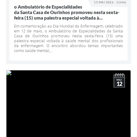
15 MAI 2026 - 11h46
o Ambulatório de Especialidades
da Santa Casa de Ourinhos promoveu nesta sexta-
feira (15) uma palestra especial voltada à...
Em comemoração ao Dia Mundial da Enfermagem, celebrado
em 12 de maio, o Ambulatório de Especialidades da Santa
Casa de Ourinhos promoveu nesta sexta-feira (15) uma
palestra especial voltada à saúde mental dos profissionais
da enfermagem. O encontro abordou temas importantes
como saúde mental,...
MAI
12