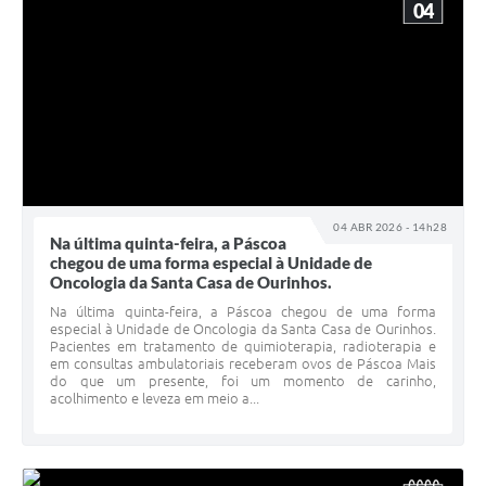
04
04 ABR 2026 - 14h28
Na última quinta-feira, a Páscoa
chegou de uma forma especial à Unidade de
Oncologia da Santa Casa de Ourinhos.
Na última quinta-feira, a Páscoa chegou de uma forma
especial à Unidade de Oncologia da Santa Casa de Ourinhos.
Pacientes em tratamento de quimioterapia, radioterapia e
em consultas ambulatoriais receberam ovos de Páscoa Mais
do que um presente, foi um momento de carinho,
acolhimento e leveza em meio a...