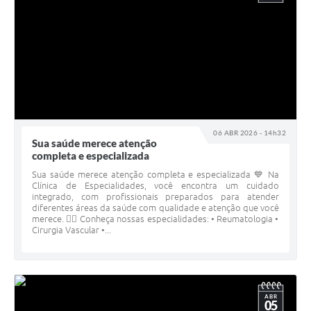
06 ABR 2026 - 14h32
Sua saúde merece atenção
completa e especializada
Sua saúde merece atenção completa e especializada 💙 Na
Clínica de Especialidades, você encontra um cuidado
integrado, com profissionais preparados para atender
diferentes áreas da saúde com qualidade e atenção que você
merece. 👩‍⚕️ Conheça nossas especialidades: • Reumatologia •
Cirurgia Vascular •...
ABR
05