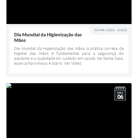
06 MAI 2026 - 11h22
Dia Mundial da Higienização das
Mãos
Dia Mundial da Higienização das Mãos A prática correta da
higiene das mãos é fundamental para a segurança do
paciente e a qualidade do cuidado em saúde. Na Santa Casa,
esse compromisso é diário. Ver Vídeo
MAI
06