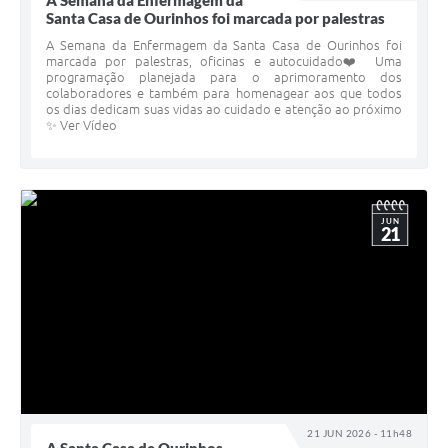
A Semana da Enfermagem da
Santa Casa de Ourinhos foi marcada por palestras
A Semana da Enfermagem da Santa Casa de Ourinhos foi
marcada por palestras, oficinas e autocuidado❤️ Uma
programação planejada para o aprimoramento dos
colaboradores e também para homenagear aos que todos
os dias dedicam suas vidas ao cuidado e atenção ao próximo
✨ Ver Vídeo
JUN
21
21 JUN 2026 - 11h48