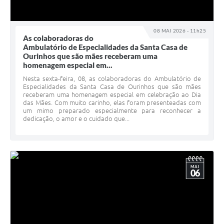
08 MAI 2026 - 11h25
As colaboradoras do
Ambulatório de Especialidades da Santa Casa de
Ourinhos que são mães receberam uma
homenagem especial em...
Nesta sexta-feira, 08, as colaboradoras do Ambulatório de
Especialidades da Santa Casa de Ourinhos que são mães
receberam uma homenagem especial em celebração ao Dia
das Mães. Com muito carinho, elas foram presenteadas com
um mimo preparado especialmente para reconhecer a
dedicação, o amor e o cuidado que...
MAI
06