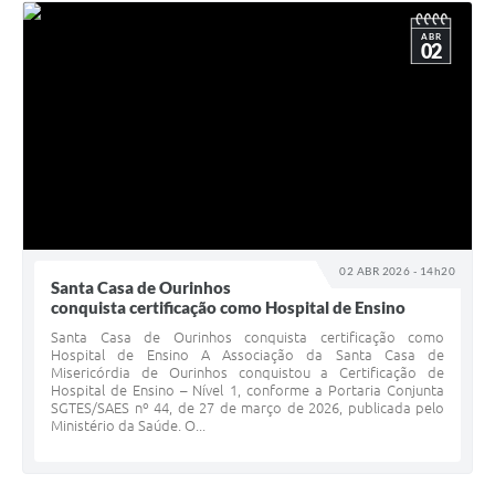
ABR
02
02 ABR 2026 - 14h20
Santa Casa de Ourinhos
conquista certificação como Hospital de Ensino
Santa Casa de Ourinhos conquista certificação como
Hospital de Ensino A Associação da Santa Casa de
Misericórdia de Ourinhos conquistou a Certificação de
Hospital de Ensino – Nível 1, conforme a Portaria Conjunta
SGTES/SAES nº 44, de 27 de março de 2026, publicada pelo
Ministério da Saúde. O...