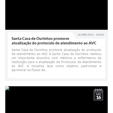
18 ABR 2026 - 14h40
Santa Casa de Ourinhos promove
atualização do protocolo de atendimento ao AVC
Santa Casa de Ourinhos promove atualização do protocolo
de atendimento ao AVC A Santa Casa de Ourinhos realizou
um importante encontro com médicos e enfermeiros da
instituição para a atualização do Protocolo de Atendimento
ao AVC. A iniciativa teve como objetivo padronizar e
aprimorar os fluxos de...
ABR
16