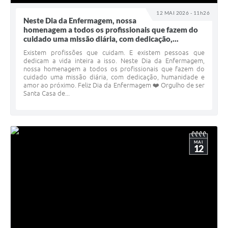
12 MAI 2026 - 11h26
Neste Dia da Enfermagem, nossa
homenagem a todos os profissionais que fazem do
cuidado uma missão diária, com dedicação,...
Existem profissões que cuidam. E existem pessoas que
dedicam a vida inteira a isso. Neste Dia da Enfermagem,
nossa homenagem a todos os profissionais que fazem do
cuidado uma missão diária, com dedicação, humanidade e
amor ao próximo. Feliz Dia da Enfermagem ❤️ Orgulho de ser
Santa Casa de...
MAI
12