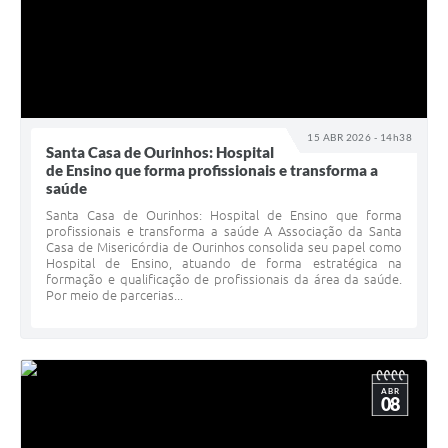
15 ABR 2026 - 14h38
Santa Casa de Ourinhos: Hospital
de Ensino que forma profissionais e transforma a
saúde
Santa Casa de Ourinhos: Hospital de Ensino que forma
profissionais e transforma a saúde A Associação da Santa
Casa de Misericórdia de Ourinhos consolida seu papel como
Hospital de Ensino, atuando de forma estratégica na
formação e qualificação de profissionais da área da saúde.
Por meio de parcerias...
ABR
08