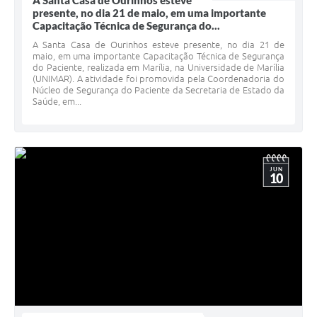
A Santa Casa de Ourinhos esteve
presente, no dia 21 de maio, em uma importante
Capacitação Técnica de Segurança do...
A Santa Casa de Ourinhos esteve presente, no dia 21 de
maio, em uma importante Capacitação Técnica de Segurança
do Paciente, realizada em Marília, na Universidade de Marília
(UNIMAR). A atividade foi promovida pela Coordenadoria do
Núcleo de Segurança do Paciente da Secretaria de Estado da
Saúde, em...
JUN
10