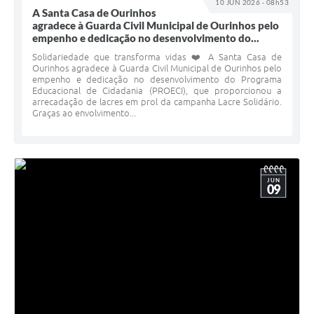
10 JUN 2026 - 08h53
A Santa Casa de Ourinhos
agradece à Guarda Civil Municipal de Ourinhos pelo
empenho e dedicação no desenvolvimento do...
Solidariedade que transforma vidas ❤️ A Santa Casa de
Ourinhos agradece à Guarda Civil Municipal de Ourinhos pelo
empenho e dedicação no desenvolvimento do Programa
Educacional de Cidadania (PROECI), que proporcionou a
arrecadação de lacres em prol da campanha Lacre Solidário.
Graças ao envolvimento...
JUN
09