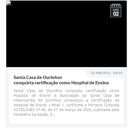
ABR
02
02 ABR 2026 - 14h20
Santa Casa de Ourinhos
conquista certificação como Hospital de Ensino
Santa Casa de Ourinhos conquista certificação como
Hospital de Ensino A Associação da Santa Casa de
Misericórdia de Ourinhos conquistou a Certificação de
Hospital de Ensino – Nível 1, conforme a Portaria Conjunta
SGTES/SAES nº 44, de 27 de março de 2026, publicada pelo
Ministério da Saúde. O...