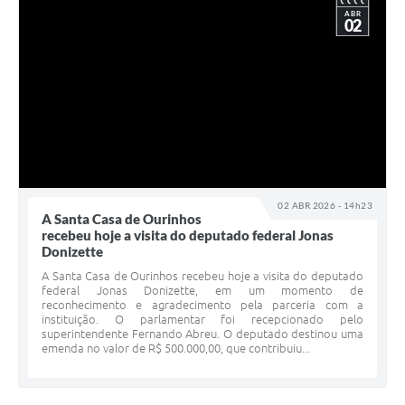
ABR
02
02 ABR 2026 - 14h23
A Santa Casa de Ourinhos
recebeu hoje a visita do deputado federal Jonas
Donizette
A Santa Casa de Ourinhos recebeu hoje a visita do deputado
federal Jonas Donizette, em um momento de
reconhecimento e agradecimento pela parceria com a
instituição. O parlamentar foi recepcionado pelo
superintendente Fernando Abreu. O deputado destinou uma
emenda no valor de R$ 500.000,00, que contribuiu...