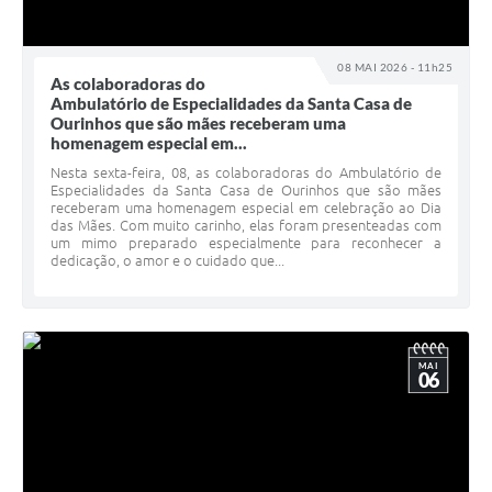
08 MAI 2026 - 11h25
As colaboradoras do
Ambulatório de Especialidades da Santa Casa de
Ourinhos que são mães receberam uma
homenagem especial em...
Nesta sexta-feira, 08, as colaboradoras do Ambulatório de
Especialidades da Santa Casa de Ourinhos que são mães
receberam uma homenagem especial em celebração ao Dia
das Mães. Com muito carinho, elas foram presenteadas com
um mimo preparado especialmente para reconhecer a
dedicação, o amor e o cuidado que...
MAI
06