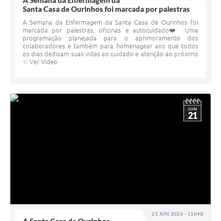
A Semana da Enfermagem da
Santa Casa de Ourinhos foi marcada por palestras
A Semana da Enfermagem da Santa Casa de Ourinhos foi
marcada por palestras, oficinas e autocuidado❤️ Uma
programação planejada para o aprimoramento dos
colaboradores e também para homenagear aos que todos
os dias dedicam suas vidas ao cuidado e atenção ao próximo
✨ Ver Vídeo
JUN
21
21 JUN 2026 - 11h48