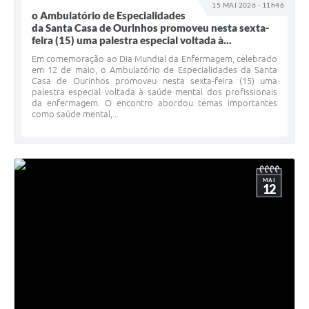
15 MAI 2026 - 11h46
o Ambulatório de Especialidades
da Santa Casa de Ourinhos promoveu nesta sexta-
feira (15) uma palestra especial voltada à...
Em comemoração ao Dia Mundial da Enfermagem, celebrado
em 12 de maio, o Ambulatório de Especialidades da Santa
Casa de Ourinhos promoveu nesta sexta-feira (15) uma
palestra especial voltada à saúde mental dos profissionais
da enfermagem. O encontro abordou temas importantes
como saúde mental,...
MAI
12