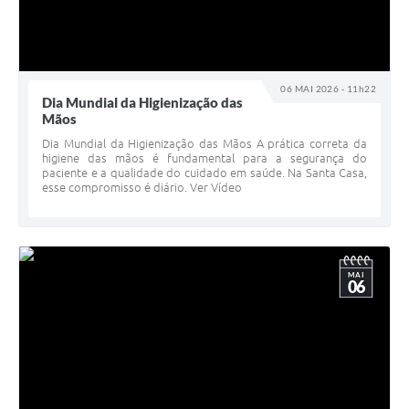
06 MAI 2026 - 11h22
Dia Mundial da Higienização das
Mãos
Dia Mundial da Higienização das Mãos A prática correta da
higiene das mãos é fundamental para a segurança do
paciente e a qualidade do cuidado em saúde. Na Santa Casa,
esse compromisso é diário. Ver Vídeo
MAI
06