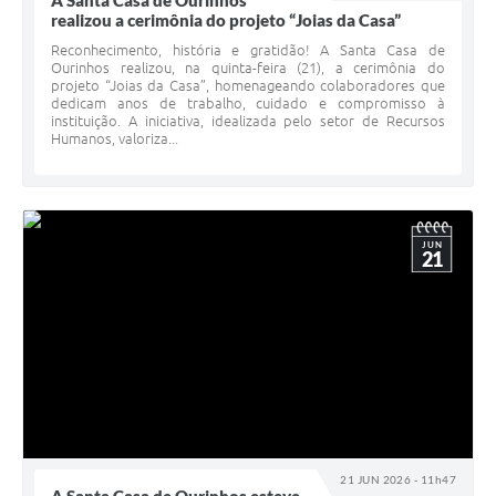
A Santa Casa de Ourinhos
realizou a cerimônia do projeto “Joias da Casa”
Reconhecimento, história e gratidão! A Santa Casa de
Ourinhos realizou, na quinta-feira (21), a cerimônia do
projeto “Joias da Casa”, homenageando colaboradores que
dedicam anos de trabalho, cuidado e compromisso à
instituição. A iniciativa, idealizada pelo setor de Recursos
Humanos, valoriza...
JUN
21
21 JUN 2026 - 11h47