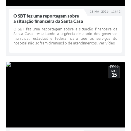
18 MAI 2026 - 11h42
O SBT fez uma reportagem sobre
a situação financeira da Santa Casa
O SBT fez uma reportagem sobre a situação financeira da
Santa Casa, ressaltando a urgência de apoio dos governos
municipal, estadual e federal para que os serviços do
hospital não sofram diminuição de atendimentos. Ver Vídeo
MAI
15