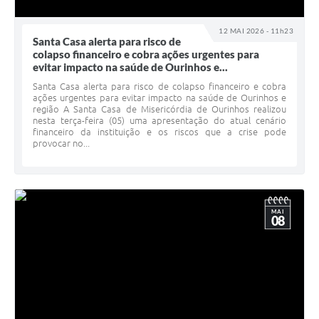
12 MAI 2026 - 11h23
Santa Casa alerta para risco de
colapso financeiro e cobra ações urgentes para
evitar impacto na saúde de Ourinhos e...
Santa Casa alerta para risco de colapso financeiro e cobra
ações urgentes para evitar impacto na saúde de Ourinhos e
região A Santa Casa de Misericórdia de Ourinhos realizou
nesta terça-feira (05) uma apresentação do atual cenário
financeiro da instituição e os riscos que a crise pode
provocar no...
MAI
08