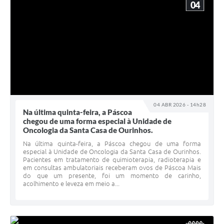
04
04 ABR 2026 - 14h28
Na última quinta-feira, a Páscoa
chegou de uma forma especial à Unidade de
Oncologia da Santa Casa de Ourinhos.
Na última quinta-feira, a Páscoa chegou de uma forma
especial à Unidade de Oncologia da Santa Casa de Ourinhos.
Pacientes em tratamento de quimioterapia, radioterapia e
em consultas ambulatoriais receberam ovos de Páscoa Mais
do que um presente, foi um momento de carinho,
acolhimento e leveza em meio a...