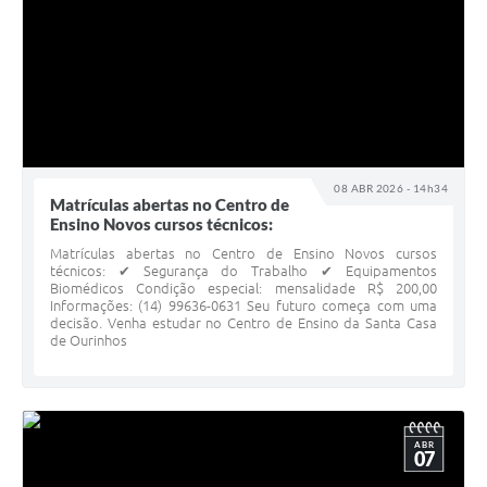
08 ABR 2026 - 14h34
Matrículas abertas no Centro de
Ensino Novos cursos técnicos:
Matrículas abertas no Centro de Ensino Novos cursos
técnicos: ✔ Segurança do Trabalho ✔ Equipamentos
Biomédicos Condição especial: mensalidade R$ 200,00
Informações: (14) 99636-0631 Seu futuro começa com uma
decisão. Venha estudar no Centro de Ensino da Santa Casa
de Ourinhos
ABR
07