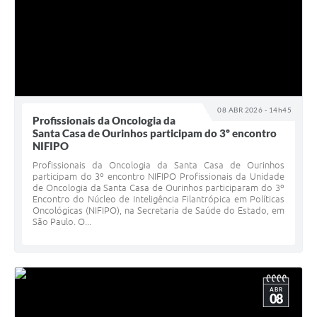
08 ABR 2026 - 14h45
Profissionais da Oncologia da
Santa Casa de Ourinhos participam do 3º encontro
NIFIPO
Profissionais da Oncologia da Santa Casa de Ourinhos
participam do 3º encontro NIFIPO Profissionais da Unidade
de Oncologia da Santa Casa de Ourinhos participaram do 3º
Encontro do Núcleo de Inteligência Filantrópica em Políticas
Oncológicas (NIFIPO), na Secretaria de Saúde do Estado, em
São Paulo. O...
ABR
08