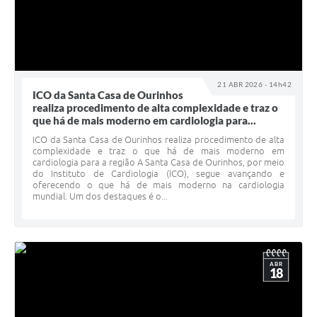
21 ABR 2026 - 14h42
ICO da Santa Casa de Ourinhos
realiza procedimento de alta complexidade e traz o
que há de mais moderno em cardiologia para...
ICO da Santa Casa de Ourinhos realiza procedimento de alta
complexidade e traz o que há de mais moderno em
cardiologia para a região A Santa Casa de Ourinhos, por meio
do Instituto de Cardiologia (ICO), segue avançando e
oferecendo o que há de mais moderno na cardiologia
mundial. Um dos destaques é o...
ABR
18