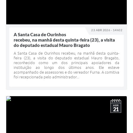
23 ABR 2026 - 14h02
A Santa Casa de Ourinhos
recebeu, na manhã desta quinta-feira (23), a visita
do deputado estadual Mauro Bragato
A Santa Casa de Ourinhos recebeu, na manhã desta quinta-
feira (23), a visita do deputado estadual Mauro Bragato,
reconhecido como um dos principais apoiadores da
instituição ao longo dos últimos anos. Ele esteve
acompanhado de assessores e do vereador Furna. A comitiva
foi recepcionada pelo administrador...
ABR
21