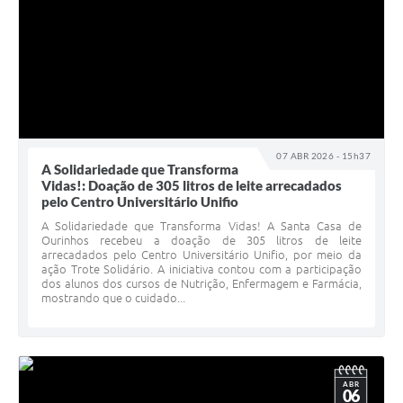
07 ABR 2026 - 15h37
A Solidariedade que Transforma
Vidas!: Doação de 305 litros de leite arrecadados
pelo Centro Universitário Unifio
A Solidariedade que Transforma Vidas! A Santa Casa de
Ourinhos recebeu a doação de 305 litros de leite
arrecadados pelo Centro Universitário Unifio, por meio da
ação Trote Solidário. A iniciativa contou com a participação
dos alunos dos cursos de Nutrição, Enfermagem e Farmácia,
mostrando que o cuidado...
ABR
06