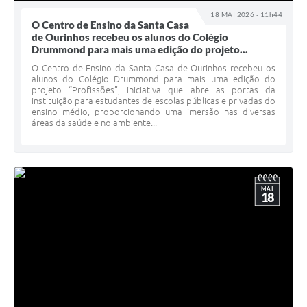
18 MAI 2026 - 11h44
O Centro de Ensino da Santa Casa
de Ourinhos recebeu os alunos do Colégio
Drummond para mais uma edição do projeto...
O Centro de Ensino da Santa Casa de Ourinhos recebeu os
alunos do Colégio Drummond para mais uma edição do
projeto “Profissões”, iniciativa que abre as portas da
instituição para estudantes de escolas públicas e privadas do
ensino médio, proporcionando uma imersão nas diversas
áreas da saúde e no ambiente...
MAI
18