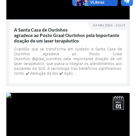
04 MAI 2026 - 11h19
A Santa Casa de Ourinhos
agradece ao Posto Graal Ourinhos pela importante
doação de um laser terapêutico
Gratidão que se transforma em cuidado A Santa Casa de
Ourinhos agradece ao Posto Graal
Ourinhos @graal_ourinhos pela importante doação de um
laser terapêutico, que passa a integrar os atendimentos aos
pacientes do SUS. A tecnologia traz benefícios significativos,
como: ✔️ Redução da dor ✔️ Ação...
MAI
01