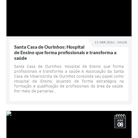
15 ABR 2026 - 14h38
Santa Casa de Ourinhos: Hospital
de Ensino que forma profissionais e transforma a
saúde
Santa Casa de Ourinhos: Hospital de Ensino que forma
profissionais e transforma a saúde A Associação da Santa
Casa de Misericórdia de Ourinhos consolida seu papel como
Hospital de Ensino, atuando de forma estratégica na
formação e qualificação de profissionais da área da saúde.
Por meio de parcerias...
ABR
08