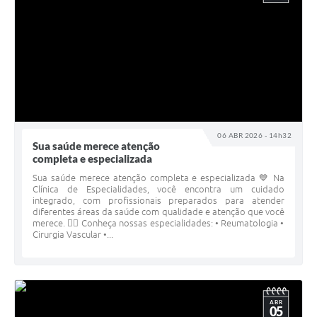
06 ABR 2026 - 14h32
Sua saúde merece atenção
completa e especializada
Sua saúde merece atenção completa e especializada 💙 Na
Clínica de Especialidades, você encontra um cuidado
integrado, com profissionais preparados para atender
diferentes áreas da saúde com qualidade e atenção que você
merece. 👩‍⚕️ Conheça nossas especialidades: • Reumatologia •
Cirurgia Vascular •...
ABR
05