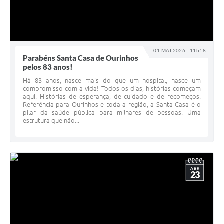
01 MAI 2026 - 11h18
Parabéns Santa Casa de Ourinhos
pelos 83 anos!
Há 83 anos, nasce mais do que um hospital, nasce um
compromisso com a vida! Todos os dias, histórias começam
aqui. Histórias de esperança, de cuidado e de recomeços.
Referência para Ourinhos e toda a região, a Santa Casa é o
pilar da saúde pública para milhares de pessoas. Uma
estrutura que não...
ABR
23