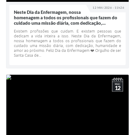
12 MAI 2026 - 11h26
Neste Dia da Enfermagem, nossa
homenagem a todos os profissionais que fazem do
cuidado uma missão diária, com dedicação,...
Existem profissões que cuidam. E existem pessoas que
dedicam a vida inteira a isso. Neste Dia da Enfermagem,
nossa homenagem a todos os profissionais que fazem do
cuidado uma missão diária, com dedicação, humanidade e
amor ao próximo. Feliz Dia da Enfermagem ❤️ Orgulho de ser
Santa Casa de...
MAI
12