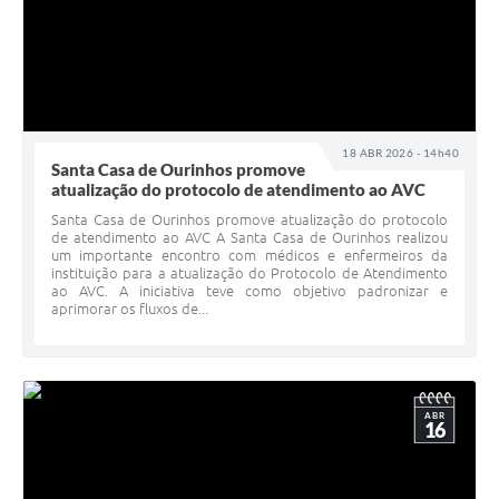
18 ABR 2026 - 14h40
Santa Casa de Ourinhos promove
atualização do protocolo de atendimento ao AVC
Santa Casa de Ourinhos promove atualização do protocolo
de atendimento ao AVC A Santa Casa de Ourinhos realizou
um importante encontro com médicos e enfermeiros da
instituição para a atualização do Protocolo de Atendimento
ao AVC. A iniciativa teve como objetivo padronizar e
aprimorar os fluxos de...
ABR
16