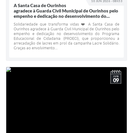
10 JUN 2026 - 08h53
A Santa Casa de Ourinhos
agradece à Guarda Civil Municipal de Ourinhos pelo
empenho e dedicação no desenvolvimento do...
Solidariedade que transforma vidas ❤️ A Santa Casa de
Ourinhos agradece à Guarda Civil Municipal de Ourinhos pelo
empenho e dedicação no desenvolvimento do Programa
Educacional de Cidadania (PROECI), que proporcionou a
arrecadação de lacres em prol da campanha Lacre Solidário.
Graças ao envolvimento...
JUN
09