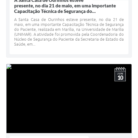
A Santa Casa de Ourinhos esteve
presente, no dia 21 de maio, em uma importante
Capacitação Técnica de Segurança do...
A Santa Casa de Ourinhos esteve presente, no dia 21 de
maio, em uma importante Capacitação Técnica de Segurança
do Paciente, realizada em Marília, na Universidade de Marília
(UNIMAR). A atividade foi promovida pela Coordenadoria do
Núcleo de Segurança do Paciente da Secretaria de Estado da
Saúde, em...
JUN
10