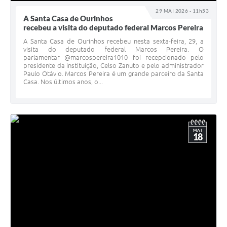
29 MAI 2026 - 11h53
A Santa Casa de Ourinhos
recebeu a visita do deputado federal Marcos Pereira
A Santa Casa de Ourinhos recebeu nesta sexta-feira, 29, a
visita do deputado federal Marcos Pereira. O
parlamentar @marcospereira1010 foi recepcionado pelo
presidente da instituição, Celso Zanuto e pelo administrador
Paulo Otávio. Marcos Pereira é um grande parceiro da Santa
Casa. Nos últimos anos, o...
MAI
18