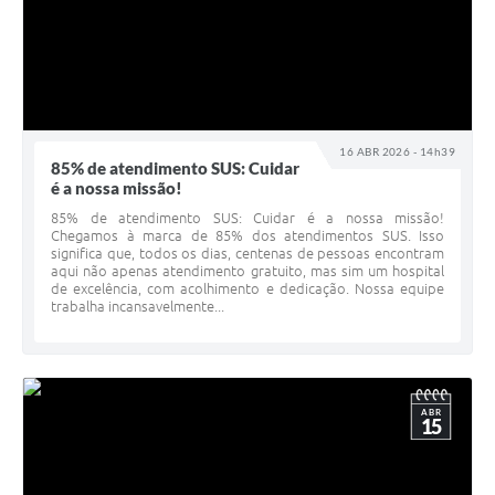
16 ABR 2026 - 14h39
85% de atendimento SUS: Cuidar
é a nossa missão!
85% de atendimento SUS: Cuidar é a nossa missão!
Chegamos à marca de 85% dos atendimentos SUS. Isso
significa que, todos os dias, centenas de pessoas encontram
aqui não apenas atendimento gratuito, mas sim um hospital
de excelência, com acolhimento e dedicação. Nossa equipe
trabalha incansavelmente...
ABR
15