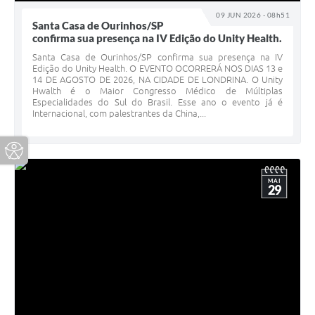
09 JUN 2026 - 08h51
Santa Casa de Ourinhos/SP
confirma sua presença na IV Edição do Unity Health.
Santa Casa de Ourinhos/SP confirma sua presença na IV
Edição do Unity Health. O EVENTO OCORRERÁ NOS DIAS 13 e
14 DE AGOSTO DE 2026, NA CIDADE DE LONDRINA. O Unity
Hwalth é o Maior Congresso Médico de Múltiplas
Especialidades do Sul do Brasil. Esse ano o evento já é
Internacional, com palestrantes da China,...
MAI
29