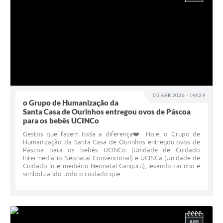
05 ABR 2026 - 14h29
o Grupo de Humanização da
Santa Casa de Ourinhos entregou ovos de Páscoa
para os bebês UCINCo
Gestos que fazem toda a diferença❤️ Hoje, o Grupo de
Humanização da Santa Casa de Ourinhos entregou ovos de
Páscoa para os bebês UCINCo (Unidade de Cuidado
Intermediário Neonatal Convencional) e UCINCa (Unidade de
Cuidado Intermediário Neonatal Canguru), levando carinho e
simbolizando todo o cuidado que...
ABR